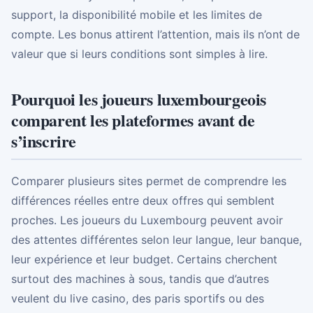
support, la disponibilité mobile et les limites de
compte. Les bonus attirent l’attention, mais ils n’ont de
valeur que si leurs conditions sont simples à lire.
Pourquoi les joueurs luxembourgeois
comparent les plateformes avant de
s’inscrire
Comparer plusieurs sites permet de comprendre les
différences réelles entre deux offres qui semblent
proches. Les joueurs du Luxembourg peuvent avoir
des attentes différentes selon leur langue, leur banque,
leur expérience et leur budget. Certains cherchent
surtout des machines à sous, tandis que d’autres
veulent du live casino, des paris sportifs ou des