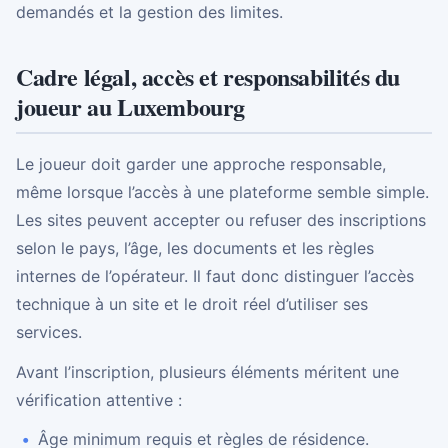
demandés et la gestion des limites.
Cadre légal, accès et responsabilités du
joueur au Luxembourg
Le joueur doit garder une approche responsable,
même lorsque l’accès à une plateforme semble simple.
Les sites peuvent accepter ou refuser des inscriptions
selon le pays, l’âge, les documents et les règles
internes de l’opérateur. Il faut donc distinguer l’accès
technique à un site et le droit réel d’utiliser ses
services.
Avant l’inscription, plusieurs éléments méritent une
vérification attentive :
Âge minimum requis et règles de résidence.