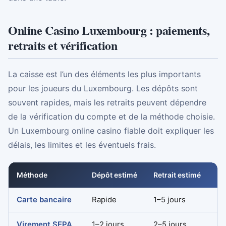
Online Casino Luxembourg : paiements,
retraits et vérification
La caisse est l’un des éléments les plus importants
pour les joueurs du Luxembourg. Les dépôts sont
souvent rapides, mais les retraits peuvent dépendre
de la vérification du compte et de la méthode choisie.
Un Luxembourg online casino fiable doit expliquer les
délais, les limites et les éventuels frais.
Méthode
Dépôt estimé
Retrait estimé
Carte bancaire
Rapide
1–5 jours
Virement SEPA
1–2 jours
2–5 jours