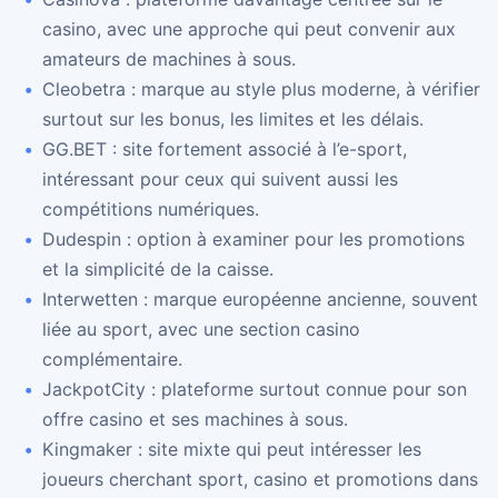
casino, avec une approche qui peut convenir aux
amateurs de machines à sous.
Cleobetra : marque au style plus moderne, à vérifier
surtout sur les bonus, les limites et les délais.
GG.BET : site fortement associé à l’e-sport,
intéressant pour ceux qui suivent aussi les
compétitions numériques.
Dudespin : option à examiner pour les promotions
et la simplicité de la caisse.
Interwetten : marque européenne ancienne, souvent
liée au sport, avec une section casino
complémentaire.
JackpotCity : plateforme surtout connue pour son
offre casino et ses machines à sous.
Kingmaker : site mixte qui peut intéresser les
joueurs cherchant sport, casino et promotions dans