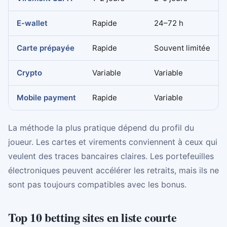
E-wallet
Rapide
24–72 h
Carte prépayée
Rapide
Souvent limitée
Crypto
Variable
Variable
Mobile payment
Rapide
Variable
La méthode la plus pratique dépend du profil du
joueur. Les cartes et virements conviennent à ceux qui
veulent des traces bancaires claires. Les portefeuilles
électroniques peuvent accélérer les retraits, mais ils ne
sont pas toujours compatibles avec les bonus.
Top 10 betting sites en liste courte