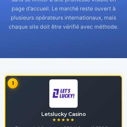
page d’accueil. Le marché reste ouvert à
plusieurs opérateurs internationaux, mais
chaque site doit être vérifié avec méthode.