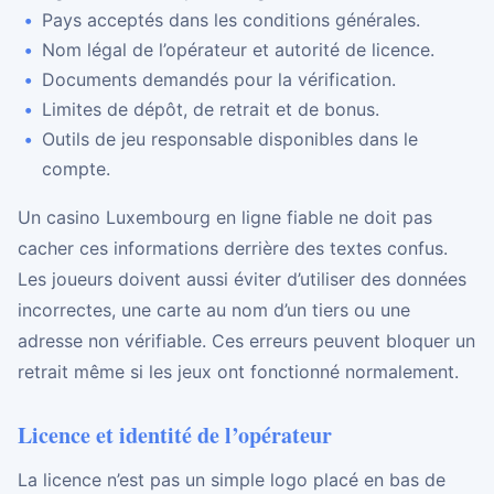
Pays acceptés dans les conditions générales.
Nom légal de l’opérateur et autorité de licence.
Documents demandés pour la vérification.
Limites de dépôt, de retrait et de bonus.
Outils de jeu responsable disponibles dans le
compte.
Un casino Luxembourg en ligne fiable ne doit pas
cacher ces informations derrière des textes confus.
Les joueurs doivent aussi éviter d’utiliser des données
incorrectes, une carte au nom d’un tiers ou une
adresse non vérifiable. Ces erreurs peuvent bloquer un
retrait même si les jeux ont fonctionné normalement.
Licence et identité de l’opérateur
La licence n’est pas un simple logo placé en bas de