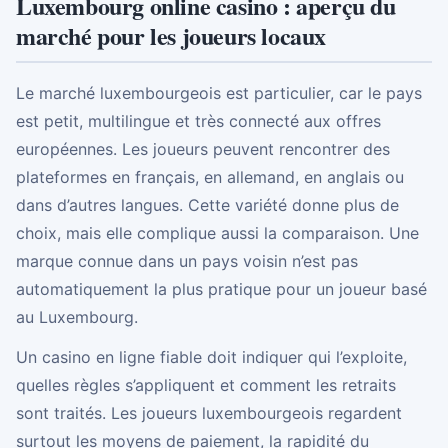
Luxembourg online casino : aperçu du
marché pour les joueurs locaux
Le marché luxembourgeois est particulier, car le pays
est petit, multilingue et très connecté aux offres
européennes. Les joueurs peuvent rencontrer des
plateformes en français, en allemand, en anglais ou
dans d’autres langues. Cette variété donne plus de
choix, mais elle complique aussi la comparaison. Une
marque connue dans un pays voisin n’est pas
automatiquement la plus pratique pour un joueur basé
au Luxembourg.
Un casino en ligne fiable doit indiquer qui l’exploite,
quelles règles s’appliquent et comment les retraits
sont traités. Les joueurs luxembourgeois regardent
surtout les moyens de paiement, la rapidité du