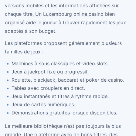
versions mobiles et les informations affichées sur
chaque titre. Un Luxembourg online casino bien
organisé aide le joueur à trouver rapidement les jeux
adaptés à son budget.
Les plateformes proposent généralement plusieurs
familles de jeux :
Machines à sous classiques et vidéo slots.
Jeux à jackpot fixe ou progressif.
Roulette, blackjack, baccarat et poker de casino.
Tables avec croupiers en direct.
Jeux instantanés et titres à rythme rapide.
Jeux de cartes numériques.
Démonstrations gratuites lorsque disponibles.
La meilleure bibliothèque n’est pas toujours la plus
grande. Une plateforme avec de bons filtres, des